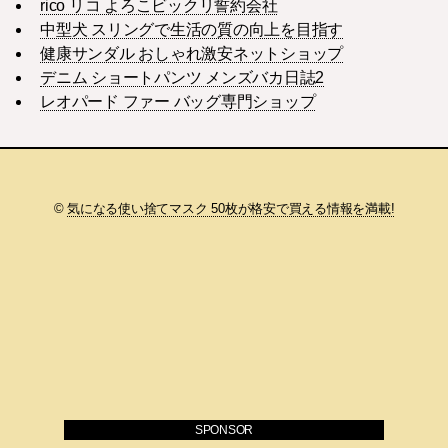
rico リコ よろこビックリ誓約会社
中型犬 スリングで生活の質の向上を目指す
健康サンダル おしゃれ激安ネットショップ
デニム ショートパンツ メンズバカ日誌2
レオパード ファー バッグ専門ショップ
©
気になる使い捨てマスク 50枚が格安で買える情報を満載!
SPONSOR