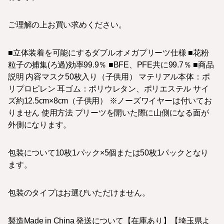
ご理解の上お買い求めください。
■立体装着を可能にするダブルオメガプリーツ仕様 ■花粉
粒子の捕集(ろ過)効率99.9％ ■BFE、PFE共に99.7％ ■商品
説明 内容マスク50枚入り（子供用） マテリアル本体：ポ
リプロピレン 耳ゴム：ポリウレタン、ポリエステル サイ
ズ約12.5cm×8cm（子供用） ※ノーズワイヤーは付いてお
りません 使用方法 プリーツを開いた際に山側になる面が
外側になります。
包装について10枚1パック×5個または50枚1パックとなり
ます。
包装のタイプはお選びいただけません。
製造Made in China 発送について【在庫あり】【埼玉県よ